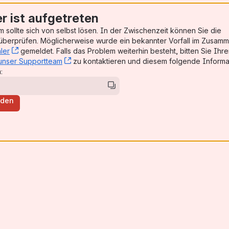
er ist aufgetreten
 sollte sich von selbst lösen. In der Zwischenzeit können Sie die
, (opens new window)
berprüfen. Möglicherweise wurde ein bekannter Vorfall im Zusam
ler
, (opens new window)
gemeldet. Falls das Problem weiterhin besteht, bitten Sie Ihr
unser Supportteam
, (opens new window)
zu kontaktieren und diesem folgende Informa
:
aden