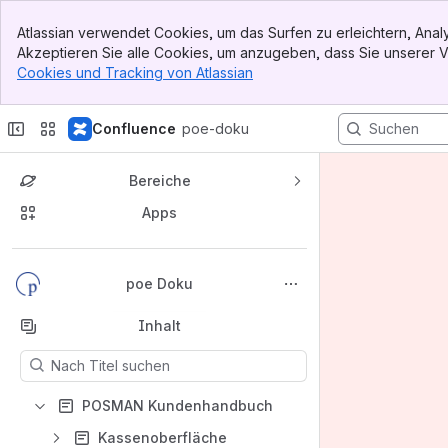
Banner
Atlassian verwendet Cookies, um das Surfen zu erleichtern, An
Top Bar
Akzeptieren Sie alle Cookies, um anzugeben, dass Sie unserer
Sidebar
Cookies und Tracking von Atlassian
, (opens new window)
Main Content
Confluence
poe-doku
Bereiche
Apps
Nach oben
poe Doku
Inhalt
Die Ergebnisse werden aktualisiert, während Sie tippen.
POSMAN Kundenhandbuch
Kassenoberfläche