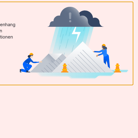
menhang
en
tionen