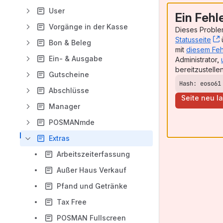
User
Ein Fehl
Vorgänge in der Kasse
Dieses Problem
Statusseite
ü
Bon & Beleg
mit
diesem Feh
Ein- & Ausgabe
Administrator,
bereitzustellen
Gutscheine
Hash: eoso61
Abschlüsse
Seite neu l
Manager
POSMANmde
Extras
Arbeitszeiterfassung
Außer Haus Verkauf
Pfand und Getränke
Tax Free
POSMAN Fullscreen